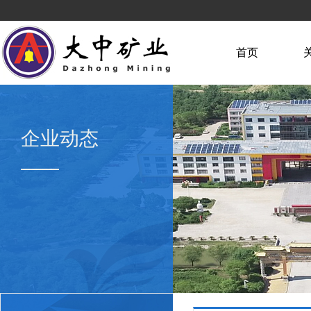
首页
企业动态