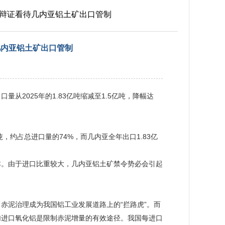
】辩证看待几内亚铝土矿出口管制
几内亚铝土矿出口管制
2025年的1.83亿吨缩减至1.5亿吨，降幅达
，约占总进口量的74%，而几内亚全年出口1.83亿
本。由于进口比重较大，几内亚铝土矿禁令势必会引起
赤泥治理成为我国铝工业发展道路上的“拦路虎”。而
加进口氧化铝是限制赤泥增量的有效途径。我国每进口