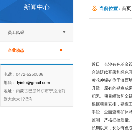
新闻中心
当前位置 :
首页
员工风采
企业动态
近日，长沙有色冶金
合法延续开采和绿色
电话：0472-5250886
黄花冲锡矿位于滇西
邮箱：
lyinfo@gmail.com
升级，原有的勘查成
地址：内蒙古巴彦淖尔市宁拉拉前
积累、项目经验和全
旗大佘太书记沟
根据项目安排，勘查
手段，全面查明矿体
监测，严格把控质量、
长期以来，长沙有色