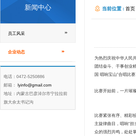
新闻中心
当前位置 :
首页
员工风采
企业动态
为热烈庆祝中华人民共
团结奋斗、干事创业精
国 唱响宝山”合唱比
电话：0472-5250886
邮箱：
lyinfo@gmail.com
比赛开始前，一片璀
地址：内蒙古巴彦淖尔市宁拉拉前
旗大佘太书记沟
比赛紧张有序、精彩
主旋律曲目，唱响“担
众的强烈共鸣，处处