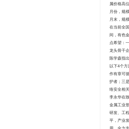
属价格高位
月份，规模
月末，规模
在当前全
间，有色
点希望：
龙头骨干
陈学森指
以下4个
作有章可
护者；三
络安全相
李永华在
金属工业
研发、工
平，产业
用。全力