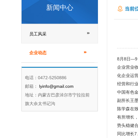
新闻中心
当前位
会会
员工风采
企业动态
8月8日—
企业营业
化企业运
电话：0472-5250886
经营和行
邮箱：
lyinfo@gmail.com
中国有色
地址：内蒙古巴彦淖尔市宁拉拉前
副所长王
旗大佘太书记沟
陈学森在
有所增长
势头稳健合
同比增长7