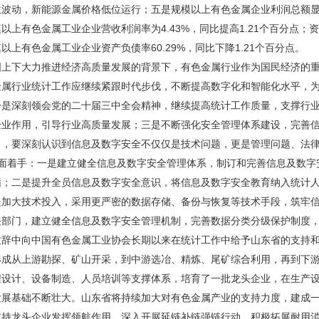
波动，新能源金属价格低位运行；五是规模以上有色金属企业利润总额显著
以上有色金属工业企业营收利润率为4.43%，同比提高1.21个百分点；资产
以上有色金属工业企业资产负债率60.29%，同比下降1.21个百分点。
国上下大力推进经济高质量发展的背景下，有色金属行业作为国民经济的
金属行业统计工作应继续紧跟时代步伐，不断提高数字化和智能化水平，为
一是深刻领会党的二十届三中全会精神，继续提高统计工作质量，支撑行
企业作用，引导行业高质量发展；三是不断强化安全管理体系建设，完善
出，要深刻认识到信息及数字安全不仅仅是技术问题，更是管理问题、法
方面着手：一是建立健全信息及数字安全管理体系，制订和完善信息及数字
循；二是提升全员信息及数字安全意识，将信息及数字安全教育纳入统计
是加大技术投入，采用更严密的数据存储、备份与恢复等技术手段，筑牢
关部门，建立健全信息及数字安全管理机制，完善数据分类分级保护制度
致辞中向中国有色金属工业协会长期以来在统计工作中给予山东省的支持
形成从上游勘探、矿山开采，到中游选冶、精炼、尾矿综合利用，再到下
程设计、设备制造、人员培训等支撑体系，培育了一批龙头企业，在生产
发展基础不断壮大。山东省将持续加大对有色金属产业的支持力度，建成
支持龙头企业发挥领航作用。深入开展延链补链强链行动，积极拓展耐用