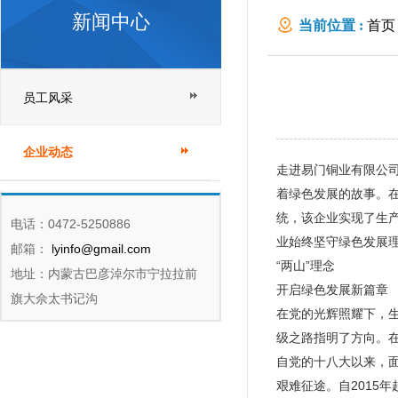
新闻中心
当前位置 :
首页
员工风采
企业动态
走进易门铜业有限公
着绿色发展的故事。
统，该企业实现了生
电话：0472-5250886
业始终坚守绿色发展
邮箱：
lyinfo@gmail.com
“两山”理念
地址：内蒙古巴彦淖尔市宁拉拉前
开启绿色发展新篇章
旗大佘太书记沟
在党的光辉照耀下，
级之路指明了方向。
自党的十八大以来，
艰难征途。自2015