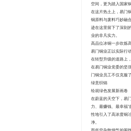
空间，更为踏入国家
在这片热土上，易门
铜原料与废料巧妙融合
迹在这里留下了深刻
业的非凡实力。
高品位冰铜一步吹炼
易门铜业正以实际行动
在转型升级的道路上
在易门铜业党委的坚强
门铜业员工不仅克服
绿意织锦
绘就绿色发展新画卷
在蔚蓝的天空下，易门
力、最赚钱、最幸福
性地引入了高浓度铜
净。
而低空杂散烟气的困