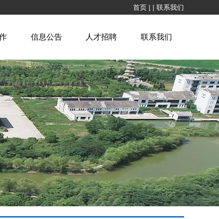
首页
|
|
联系我们
作
信息公告
人才招聘
联系我们