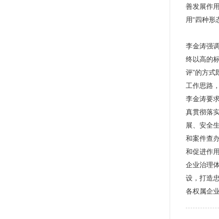
善发展作
用“四种形
李金涛强
终以高的
评”的方式
工作思路
李金涛要
真贯彻落
展、安全
和案件查
和促进作
企业治理体
设，打造
各权属企