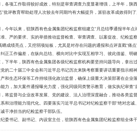
用，各项工作取得较好成效，特别是审查调查力度显著增强，上半年，陕
态”批评教育帮助处理人次较去年同期均有大幅提升，派驻改革成效得到了
调，今年以来，驻陕西有色金属集团纪检监察组建立“月总结季通报半年点
标准、严的要求、实的举措推动监督检查、审查调查、以案促改、纪检监察
既晒成绩亮点，又挖弱项短板，尤其是对存在问题的通报和点评直戳“痛点
，纠正工作偏差，在纵向总结、横向对比中实现互相学习、彼此借鉴、明
求，下半年，陕西有色金属集团各级纪检监察机构要坚持问题导向，拿出
实党的二十届三中全会和习近平总书记历次来陕考察重要讲话重要指示精
生产和生态环保等工作持续强化政治监督，确保上级重大决策部署在企业
办能力，加大案件通报曝光力度，强化同级同类警示教育，做实执纪审查“
用，将监督与企业改革发展、党的建设、法人治理深度融合，推动各类监
系和治理能力现代化。四要落实习近平总书记对纪检监察干部“绝对忠诚
忠诚干净担当的纪检监察干部队伍。
业纪委书记、副书记、内设室主任，驻陕西有色金属集团纪检监察组全体干