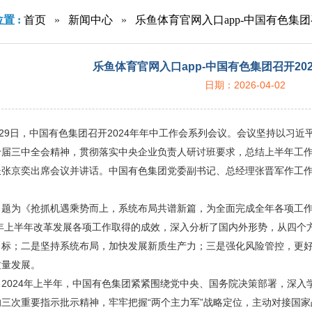
置 :
首页
»
新闻中心
»
乐鱼体育官网入口app-中国有色集团
乐鱼体育官网入口app-中国有色集团召开20
日期：2026-04-02
—29日，中国有色集团召开2024年年中工作会系列会议。会议坚持以习
十届三中全会精神，贯彻落实中央企业负责人研讨班要求，总结上半年工
长张京奕出席会议并讲话。中国有色集团党委副书记、总经理张晋军作工
了题为《抢抓机遇乘势而上，系统布局共谱新篇，为全面完成全年各项工
4年上半年改革发展各项工作取得的成效，深入分析了国内外形势，从四
目标；二是坚持系统布局，加快发展新质生产力；三是强化风险管控，更
质量发展。
2024年上半年，中国有色集团紧紧围绕党中央、国务院决策部署，深
的三次重要指示批示精神，牢牢把握“两个主力军”战略定位，主动对接国