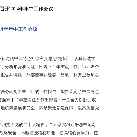
召开2024年年中工作会议
24年年中工作会议
近平新时代中国特色社会主义思想为指导，认真传达学
作，分析形势和问题，部署下半年重点工作。审计署企
作报告并讲话；外部董事张逢春、吕波、林万里参加会
作任务而努力奋斗》的工作报告。报告肯定了中国有色
个方面对下半年重点任务作出部署：一是全力以赴完成
好地统筹发展和安全；四是聚焦党建保障，以高质量党
入学习贯彻党的二十大精神，全面落实习近平总书记对
家战略安全，不断增强核心功能、提高核心竞争力。在