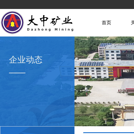
首页
企业动态