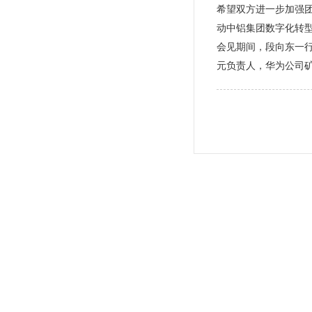
希望双方进一步加强
动中铝集团数字化转
会见期间，段向东一
元负责人，华为公司