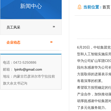
新闻中心
当前位置 :
首页
员工风采
企业动态
6月20日，中铝集
型和人工智能实施应
华为公司矿山军团CE
电话：0472-5250886
段向东感谢华为公司
邮箱：
lyinfo@gmail.com
方面取得的进展表示
地址：内蒙古巴彦淖尔市宁拉拉前
有着深厚的积累。
旗大佘太书记沟
希望双方按照确定的
产业合作，加快推动
胡厚崑感谢中铝集团
了多元化服务能力。