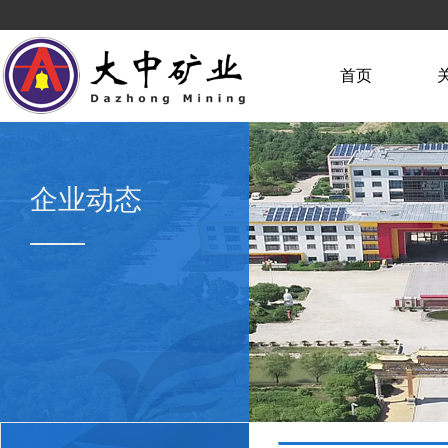
首页
企业动态