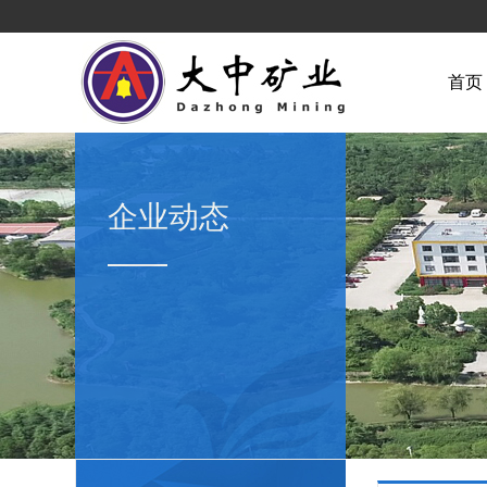
首页
企业动态