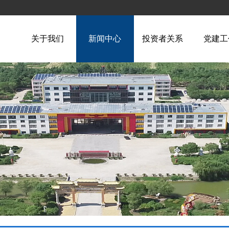
关于我们
新闻中心
投资者关系
党建工