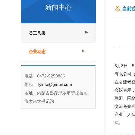
新闻中心
当前位
员工风采
企业动态
6月3日—
有限公司
电话：0472-5250886
在交流考
邮箱：
lyinfo@gmail.com
会议表示
地址：内蒙古巴彦淖尔市宁拉拉前
联盟，围
旗大佘太书记沟
交流考察
产业工人
流。