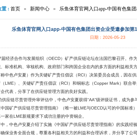
置 :
首页
»
新闻中心
»
乐鱼体育官网入口app-中国有色集
乐鱼体育官网入口app-中国有色集团出资企业受邀参加第1
日期：2026-05-23
7届经济合作与发展组织（OECD）矿产供应链论坛在法国巴黎召开。作
织、标准机构、审核机构、政府部门和跨国企业在内的多方面的利益相关
简称中色卢安夏）作为关键矿产责任倡议（RCI）决策委员会成员，因在
（LME）、关键矿产责任倡议（RCI）和铜标志（Copper Mark）联
矿企代表，分享了在供应链管理方面的良好实践。
年的供应链尽责管理外审评估中，中色卢安夏获得“AA”级评级证书，成为
中国矿产供应链尽责管理指南》（唯一被LME与OECD认可的中国标准
一家在LME新规要求下成功注册的中资铜企。
言中，中色卢安夏介绍了实施《中国矿产供应链尽责管理指南》的实践经
南确保业务全面合规，尊重各利益相关方的利益和合理诉求，并分享了公