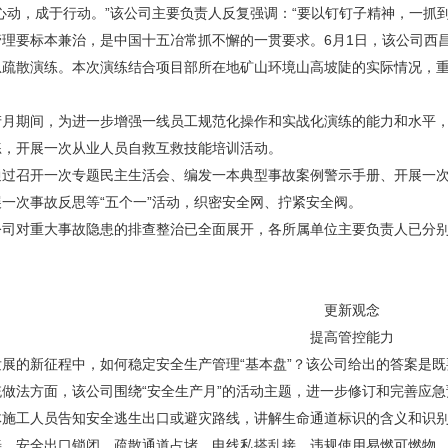
心动，成于行动。”该公司主要负责人反复强调：“要以钉钉子精神，一抓到
理要标本兼治，是中国十五冶常抓不懈的一贯要求。6月1日，该公司西昌
急疏散演练。本次演练结合项目部所在地矿山环境山高坡陡的实际情况，重
产月期间，为进一步增强一线员工规范化操作和实战化演练的能力和水平
练，开展一次从业人员自救互救技能培训活动。
通过召开一次专题民主生活会、编发一本典型事故案例警示手册、开展一
一次事故反思等“五个一”活动，织密安全网、拧紧安全阀。
公司对重大事故隐患的排查整治已全面展开，各所属单位主要负责人已分
更新观念
提高管控能力
展的新征程中，如何稳定安全生产管理“基本盘”？该公司给出的答案是
统做法方面，该公司围绕“安全生产月”的活动主题，进一步修订和完善应
体施工人员告知安全逃生出口或避灾路线，讲解生命通道标识的含义和识
善、安全出口锁闭、疏散通道占堵、电线私搭乱接、违规使用易燃可燃物