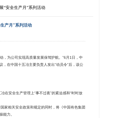
开展“安全生产月”系列活动
全生产月”系列活动
动，为公司实现高质量发展保驾护航。”6月1日，中
议，在中国十五冶主要负责人发出“动员令”后，该公
五冶在安全生产管理上“事不过夜”的紧迫感和“时时放
传国家相关安全政策和规定的同时，将《中国有色集团
操能力。