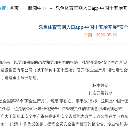
置 :
首页
»
新闻中心
»
乐鱼体育官网入口app-中国十五冶
乐鱼体育官网入口app-中国十五冶开展“安
日期：2026-05-26
动起来，以更加积极的态度和更加有力的措施，扎实开展好‘安全生产月’活
建设集团有限公司（以下简称中国十五冶）召开“安全生产月”活动启动会
动，迅速全面展开活动。
标本兼治
扎实开展行动
是全国第23个“安全生产月”。笃定“零伤亡、零事故”目标，这既是中国十
的责任感，也是该公司不断强化安全生产管理责任的红线意识和底线思维。
高广大干部职工安全生产责任意识和安全素质能力方面，该公司在学习宣
条“一口清”》作为必答题，提高全员安全生产管理的精准性、专业性和实