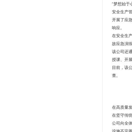
“梦想始于
安全生产管
开展了应
响应。
在安全生
故应急演
该公司还
授课、开展
目前，该
查。
在高质量发
在坚守传
公司向全
设施不完