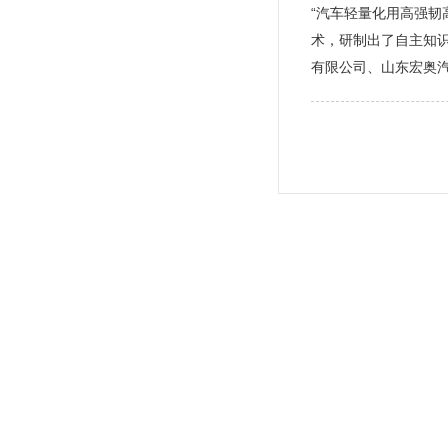
“汽车轻量化用高强韧
术，研制出了自主知识
有限公司、山东宏奥