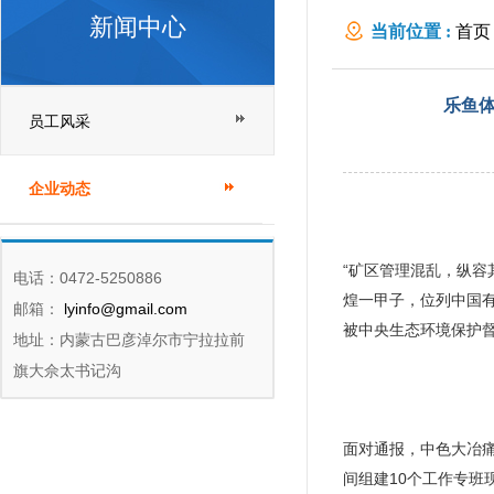
新闻中心
当前位置 :
首页
修复工作
乐鱼体
员工风采
企业动态
“矿区管理混乱，纵
电话：0472-5250886
煌一甲子，位列中国有
邮箱：
lyinfo@gmail.com
被中央生态环境保护
地址：内蒙古巴彦淖尔市宁拉拉前
旗大佘太书记沟
面对通报，中色大冶
间组建10个工作专班