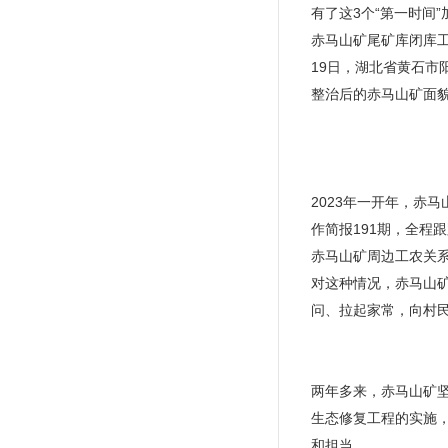
有了这3个“第一时间
赤马山矿尾矿库闭库工
19日，湖北省黄石市
整治后的赤马山矿面
2023年一开年，赤马
作简报191期，全程
赤马山矿周边工农关
对这种情况，赤马山
问、拉起家常，向村
两年多来，赤马山矿
生态修复工程的实施
和担当。