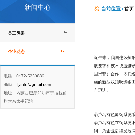
新闻中心
当前位置 :
首页
员工风采
企业动态
近年来，我国连续炼
展要求和技术快速进
国恩菲）合作，依托
电话：0472-5250886
施的新型双顶吹炼铜
邮箱：
lyinfo@gmail.com
向迈进。
地址：内蒙古巴彦淖尔市宁拉拉前
旗大佘太书记沟
葫芦岛有色原铜系统
葫芦岛有色在铜系统
铜，为企业后续发展