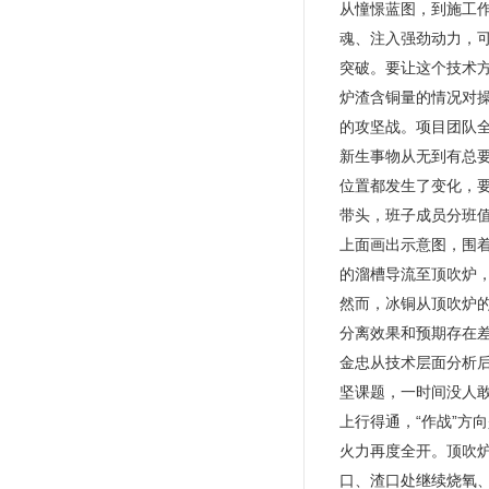
从憧憬蓝图，到施工作
魂、注入强劲动力，可
突破。要让这个技术
炉渣含铜量的情况对
的攻坚战。项目团队
新生事物从无到有总
位置都发生了变化，
带头，班子成员分班
上面画出示意图，围
的溜槽导流至顶吹炉
然而，冰铜从顶吹炉
分离效果和预期存在差
金忠从技术层面分析后
坚课题，一时间没人
上行得通，“作战”方
火力再度全开。顶吹
口、渣口处继续烧氧