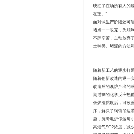
映红了在场所有人的
在望。”
面对试生产阶段还可
堵点一一攻克，为顺
不辞辛苦，主动放弃
土种类、堵泥的方法
随着新工艺的逐步打
随着创新改造的逐一
改造后的澳炉产出的冰
期过剩的化学反应热
低炉渣黏度后，可改
序，解决了铜锍吊运
题，沉降电炉停运每小
高烟气SO2浓度，