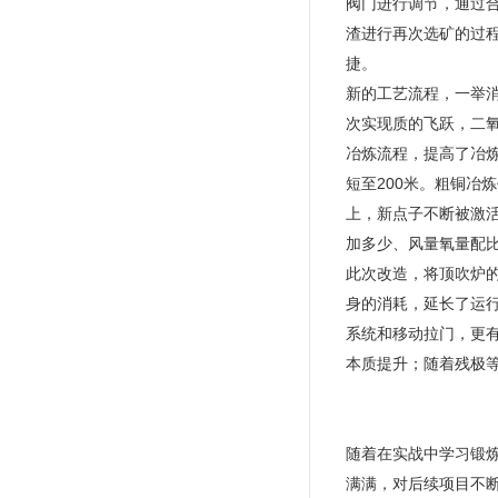
阀门进行调节，通过
渣进行再次选矿的过
捷。
新的工艺流程，一举
次实现质的飞跃，二氧
冶炼流程，提高了冶
短至200米。粗铜冶
上，新点子不断被激
加多少、风量氧量配比
此次改造，将顶吹炉
身的消耗，延长了运
系统和移动拉门，更
本质提升；随着残极
随着在实战中学习锻
满满，对后续项目不