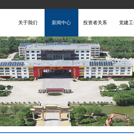
关于我们
新闻中心
投资者关系
党建工