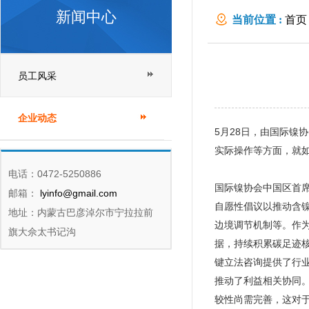
新闻中心
当前位置 :
首页
员工风采
企业动态
5月28日，由国际镍
实际操作等方面，就
电话：0472-5250886
国际镍协会中国区首
邮箱：
lyinfo@gmail.com
自愿性倡议以推动含
地址：内蒙古巴彦淖尔市宁拉拉前
边境调节机制等。作为
旗大佘太书记沟
据，持续积累碳足迹
键立法咨询提供了行
推动了利益相关协同
较性尚需完善，这对