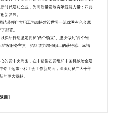
在新时代建功立业，为高质量发展贡献智慧力量；四要
作创新发展。
 团结带领广大职工为加快建设世界一流优秀有色金属
行了部署。
实际行动坚定拥护“两个确立”、坚决做到“两个维
出维权服务主责，始终致力增强职工的获得感、幸福
核心的党中央周围，在中铝集团党组和中国机械冶金建
创中铝工运事业和工会工作新局面，组织动员广大干部
织新的更大贡献。
返回】