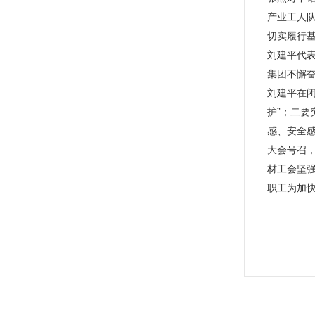
产业工人
切实履行
刘建平代表
集团不懈
刘建平在闭
护”；二
感、安全
大会号召
材工会坚
职工为加快