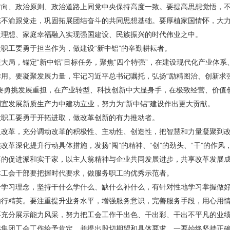
方向、政治原则、政治道路上同党中央保持高度一致。要提高思想觉悟，
志不渝跟党走，巩固拓展团结奋斗的共同思想基础。要厚植家国情怀，大
生理想、家庭幸福融入实现强国建设、民族振兴的时代伟业之中。
职工要勇于担当作为，做建设“新中铝”的辛勤耕耘者。
大局，锚定“新中铝”目标任务，聚焦“四个特强”，在建设现代化产业体
用。要凝聚发展力量，牢记习近平总书记嘱托，弘扬“励精图治、创新求强
。要勇挑发展重担，在产业转型、科技创新中大显身手，在极致经营、价值
宜发展新质生产力中建功立业，努力为“新中铝”建设作出更大贡献。
大职工要勇于开拓进取，做改革创新的有力推动者。
入改革，充分调动改革的积极性、主动性、创造性，把智慧和力量凝聚到
改革深化提升行动具体措施，发扬“闯”的精神、“创”的劲头、“干”的作
革的促进派和实干家，以主人翁精神与企业共同发展进步，共享改革发展
体工会干部要把握时代要求，做服务职工的优秀示范者。
身学习理念，坚持干什么学什么、缺什么补什么，有针对性地学习掌握做
内行精英。要注重提升业务水平，增强服务意识，完善服务手段，用心用
要充分展示能力风采，努力把工会工作干出色、干出彩、干出不平凡的业
铝集团工会工作给予肯定，并提出殷切期望和具体要求。一要始终坚持正