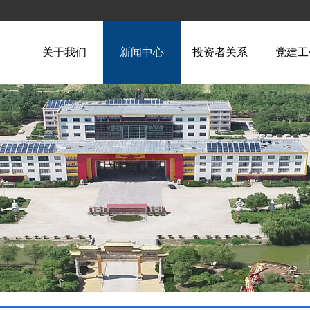
关于我们
新闻中心
投资者关系
党建工