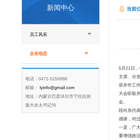
新闻中心
当前位
员工风采
企业动态
5月21
主席、分
电话：0472-5250886
容并作工作
邮箱：
lyinfo@gmail.com
大会听取
地址：内蒙古巴彦淖尔市宁拉拉前
会。
旗大佘太书记沟
段向东代
感谢，对过
一是，广大
要增强政治