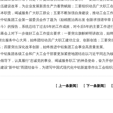
队伍建设改革，为企业发展新质生产力蓄势赋能；三要组织动员广大职工
基本职责，竭诚服务广大职工群众；五要不断加强自身建设，推动工会工
中铝集团工会第一届委员会作了题为《励精图治再出发 创新求强谱华章
奋斗》的报告，系统总结了过去5年的工作成效，对今后5年的主要工作进
幕会上对下一步做好工会工作提出要求：一要突出旗帜鲜明讲政治，始终以
要突出服务中心大局，始终团结动员广大职工建功立业、创新创造；三要突
感；四要突出深化改革创新，始终推进中铝集团工会事业高质量发展。
，中铝集团各级工会和广大工会干部要更加紧密地团结在以习近平同志为
强领导下，认真履行“忠诚党的事业、竭诚服务职工”的神圣使命，奋力开
建设“新中铝”而团结奋斗，为谱写中国式现代化中铝新篇章作出工会组
【
上一条新闻
】
【
下一条新闻
】
【