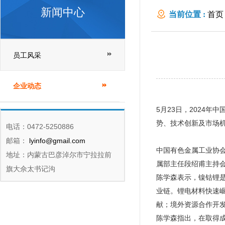
新闻中心
当前位置 :
首页
员工风采
企业动态
5月23日，2024
势、技术创新及市场
电话：0472-5250886
邮箱：
lyinfo@gmail.com
中国有色金属工业协
地址：内蒙古巴彦淖尔市宁拉拉前
属部主任段绍甫主持
旗大佘太书记沟
陈学森表示，镍钴锂
业链。锂电材料快速
献；境外资源合作开
陈学森指出，在取得